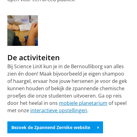
zo'n leuke activiteit vindt
Pas uw cookie instellingen aan
om deze
video te zien
De activiteiten
Bij Science LinX kun je in de Bernoulliborg van alles
zien én doen! Maak bijvoorbeeld je eigen shampoo
of haargel, ervaar hoe jouw hersenen je voor de gek
kunnen houden of bekijk de zpannende chemische
proefjes die onze studenten uitvoeren. Ga op reis
door het heelal in ons
mobiele planetarium
of speel
met onze
interactieve opstellingen
.
Bezoek de Zpannend Zernike website