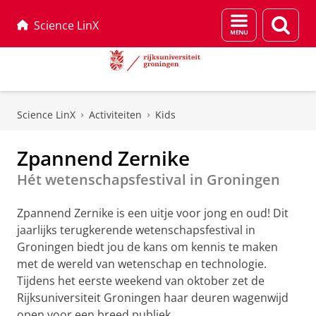
Menu
Zoek
Science LinX
en
zoeken
Skip
Skip
to
to
Science LinX
Activiteiten
Kids
Content
Navigation
Zpannend Zernike
Hét wetenschapsfestival in Groningen
Zpannend Zernike is een uitje voor jong en oud! Dit
jaarlijks terugkerende wetenschapsfestival in
Groningen biedt jou de kans om kennis te maken
met de wereld van wetenschap en technologie.
Tijdens het eerste weekend van oktober zet de
Rijksuniversiteit Groningen haar deuren wagenwijd
Loco-kinderburgemeester Doris vertelt in deze
open voor een breed publiek.
aftermovie van Zpannend Zernike 2024 waarom ze het