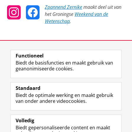
Zpannend Zernike
maakt deel uit van
het Groningse
Weekend van de
Wetenschap
.
Laatst gewijzigd:
07 april 2025 11:01
Functioneel
View this page in:
English
Biedt de basisfuncties en maakt gebruik van
geanonimiseerde cookies.
F
T
I
Y
Volg ons op
a
w
n
o
Standaard
c
i
s
u
Biedt de optimale werking en maakt gebruik
e
t
t
T
Studiekiezers
van onder andere videocookies.
b
t
a
u
Maatschappij/bedrijven
o
e
g
b
o
r
r
e
Alumni
k
p
a
-
Volledig
p
r
m
k
Biedt gepersonaliseerde content en maakt
Over ons
a
o
-
a