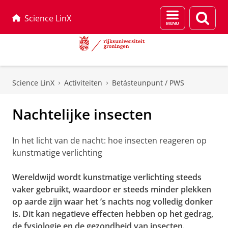
Menu
Zoek
Science LinX
en
zoeken
Skip
Skip
to
to
Science LinX
Activiteiten
Betásteunpunt / PWS
Content
Navigation
Nachtelijke insecten
In het licht van de nacht: hoe insecten reageren op
kunstmatige verlichting
Wereldwijd wordt kunstmatige verlichting steeds
vaker gebruikt, waardoor er steeds minder plekken
op aarde zijn waar het ’s nachts nog volledig donker
is. Dit kan negatieve effecten hebben op het gedrag,
de fysiologie en de gezondheid van insecten.