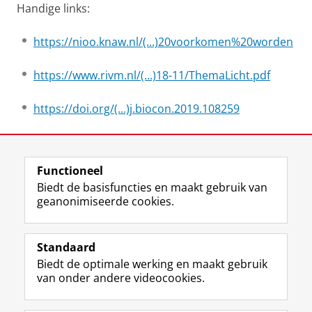
Handige links:
https://nioo.knaw.nl/(...)20voorkomen%20worden
https://www.rivm.nl/(...)18-11/ThemaLicht.pdf
https://doi.org/(...)j.biocon.2019.108259
Laatst gewijzigd:
28 februari 2025 15:47
Functioneel
Biedt de basisfuncties en maakt gebruik van
geanonimiseerde cookies.
F
T
I
Y
Volg ons op
a
w
n
o
Standaard
c
i
s
u
Biedt de optimale werking en maakt gebruik
e
t
t
T
Studiekiezers
van onder andere videocookies.
b
t
a
u
Maatschappij/bedrijven
o
e
g
b
o
r
r
e