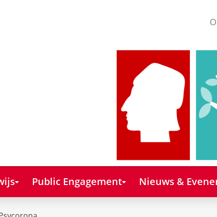
O
ijs
Public Engagement
Nieuws & Even
Psycorona