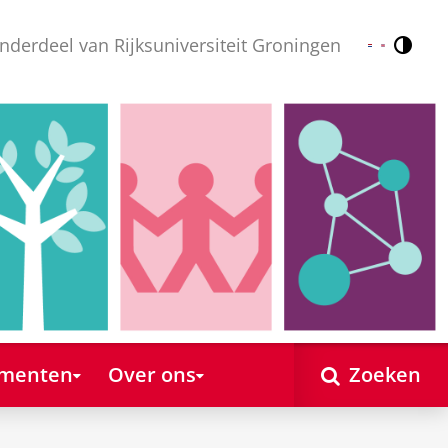
nderdeel van Rijksuniversiteit Groningen
Contr
Nederlands
English
ementen
Over ons
Zoeken