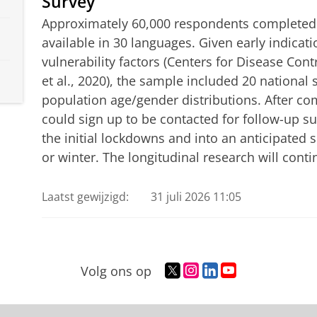
Survey
Approximately 60,000 respondents completed t
available in 30 languages. Given early indicat
vulnerability factors (Centers for Disease Co
et al., 2020), the sample included 20 national
population age/gender distributions. After co
could sign up to be contacted for follow-up s
the initial lockdowns and into an anticipated s
or winter. The longitudinal research will cont
Laatst gewijzigd:
31 juli 2026 11:05
T
I
L
Y
Volg ons op
w
n
i
o
i
s
n
u