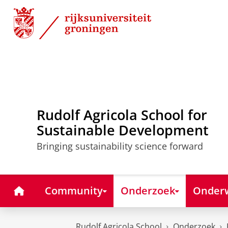
Skip
Skip
to
to
Content
Navigation
Rudolf Agricola School for
Sustainable Development
Bringing sustainability science forward
Home
Community
Onderzoek
Onderw
Rudolf Agricola School
Onderzoek