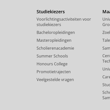
Studiekiezers
Maa
Voorlichtingsactiviteiten voor
Univ
studiekiezers
Gro
Bacheloropleidingen
Zoe
Masteropleidingen
Tal
Scholierenacademie
Sam
Cen
Summer Schools
Tec
Honours College
Uni
Promotietrajecten
Car
Veelgestelde vragen
Stu
Sch
Sam