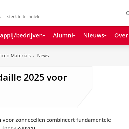
C
s - sterk in techniek
appij/bedrijven
Alumni
Nieuws
Over
anced Materials
News
ille 2025 voor
n voor zonnecellen combineert fundamentele
r toepassingen