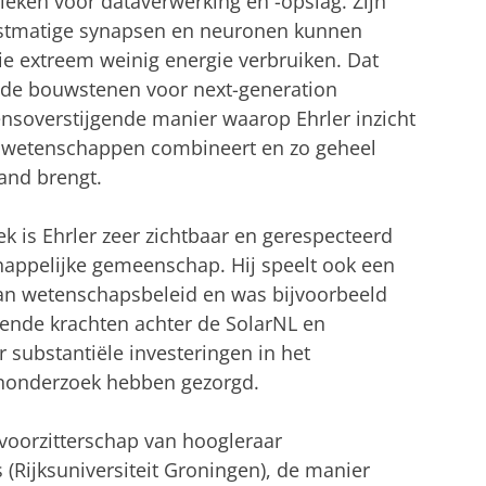
ieken voor dataverwerking en -opslag. Zijn
unstmatige synapsen en neuronen kunnen
e extreem weinig energie verbruiken. Dat
nde bouwstenen voor next-generation
grensoverstijgende manier waarop Ehrler inzicht
he wetenschappen combineert en zo geheel
and brengt.
ek is Ehrler zeer zichtbaar en gerespecteerd
happelijke gemeenschap. Hij speelt ook een
an wetenschapsbeleid en was bijvoorbeeld
jvende krachten achter de SolarNL en
substantiële investeringen in het
enonderzoek hebben gezorgd.
 voorzitterschap van hoogleraar
(Rijksuniversiteit Groningen), de manier