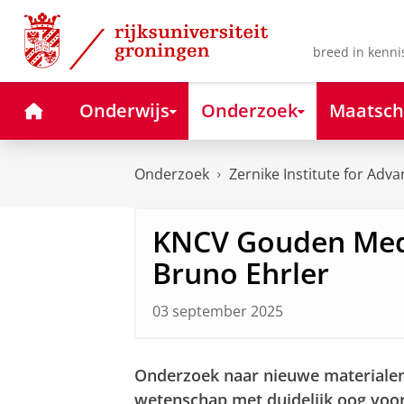
Skip
Skip
to
to
Content
Navigation
breed in kenni
Home
Onderwijs
Onderzoek
Maatsch
Onderzoek
Zernike Institute for Adv
KNCV Gouden Meda
Bruno Ehrler
03 september 2025
Onderzoek naar nieuwe materiale
wetenschap met duidelijk oog voo