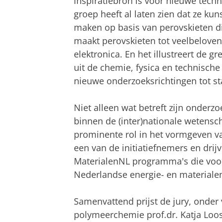
inspiratiebron is voor nieuwe techn
groep heeft al laten zien dat ze k
maken op basis van perovskieten di
maakt perovskieten tot veelbelove
elektronica. En het illustreert de 
uit de chemie, fysica en technisc
nieuwe onderzoeksrichtingen tot st
Niet alleen wat betreft zijn onderzo
binnen de (inter)nationale wetensc
prominente rol in het vormgeven v
een van de initiatiefnemers en dri
MaterialenNL programma's die voor 
Nederlandse energie- en material
Samenvattend prijst de jury, onder
polymeerchemie prof.dr. Katja Loos 