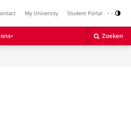
ontact
My University
Student Portal
Contr
Nederlands
English
 ons
Zoeken