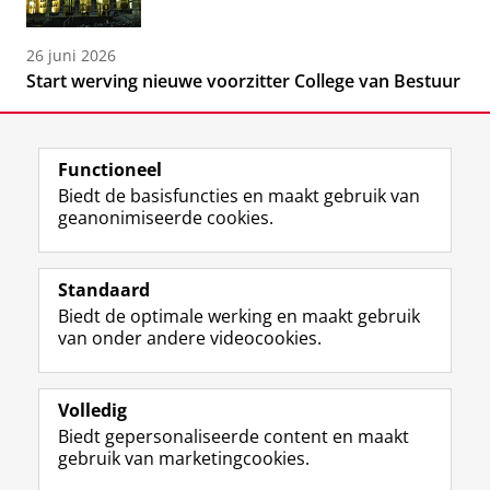
26 juni 2026
Start werving nieuwe voorzitter College van Bestuur
Functioneel
Biedt de basisfuncties en maakt gebruik van
geanonimiseerde cookies.
F
L
R
I
Y
Volg de RUG
a
i
S
n
o
Standaard
c
n
S
s
u
Biedt de optimale werking en maakt gebruik
e
k
-
t
T
Studiekiezers
van onder andere videocookies.
b
e
f
a
u
Maatschappij/bedrijven
o
d
e
g
b
o
I
e
r
e
Alumni
k
n
d
a
-
Volledig
p
-
R
m
k
Biedt gepersonaliseerde content en maakt
Over ons
a
p
i
-
a
gebruik van marketingcookies.
g
a
j
a
n