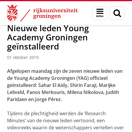
Skip
Skip
Onderzoek
News
Menu
Zoek
to
to
en
Content
Navigation
zoeken
Nieuwe leden Young
Academy Groningen
geïnstalleerd
01 oktober 2019
Afgelopen maandag zijn de zeven nieuwe leden van
de Young Academy Groningen (YAG) officieel
geïnstalleerd: Sahar El Aidy, Shirin Faraji, Marijke
Leliveld, Panos Merkouris, Milena Nikolova, Judith
Paridaen en Jorge Pérez.
Tijdens de plechtigheid werden de ‘Research
Minutes’ van de nieuwe leden vertoond, een
videoreeks waarin de wetenschappers vertellen over