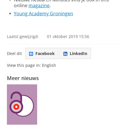
online
magazine
.
Young Academy Groningen
Research Minute - Shirin Faraji
Pas uw cookie instellingen aan
om deze
video te zien
Laatst gewijzigd:
01 oktober 2019 15:56
Deel dit
Facebook
LinkedIn
View this page in:
English
Meer nieuws