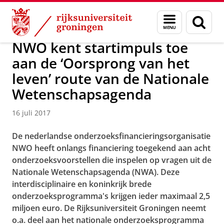
Skip
Skip
Onderzoek
News
Menu
Zoek
to
to
en
Content
Navigation
zoeken
NWO kent startimpuls toe
aan de ‘Oorsprong van het
leven’ route van de Nationale
Wetenschapsagenda
16 juli 2017
De nederlandse onderzoeksfinancieringsorganisatie
NWO heeft onlangs financiering toegekend aan acht
onderzoeksvoorstellen die inspelen op vragen uit de
Nationale Wetenschapsagenda (NWA). Deze
interdisciplinaire en koninkrijk brede
onderzoeksprogramma's krijgen ieder maximaal 2,5
miljoen euro. De Rijksuniversiteit Groningen neemt
o.a. deel aan het nationale onderzoeksprogramma