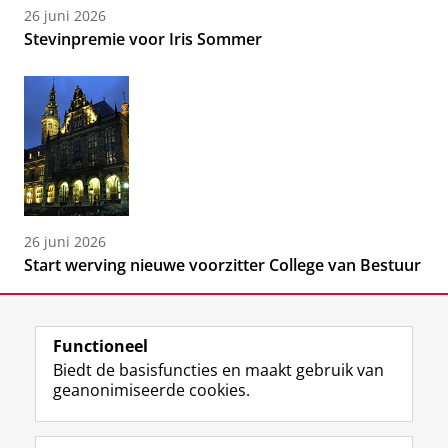
26 juni 2026
Stevinpremie voor Iris Sommer
26 juni 2026
Start werving nieuwe voorzitter College van Bestuur
Functioneel
Biedt de basisfuncties en maakt gebruik van
geanonimiseerde cookies.
F
L
R
I
Y
Volg de RUG
a
i
S
n
o