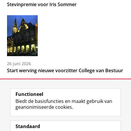
Stevinpremie voor Iris Sommer
26 juni 2026
Start werving nieuwe voorzitter College van Bestuur
Functioneel
Biedt de basisfuncties en maakt gebruik van
geanonimiseerde cookies.
F
L
R
I
Y
Volg de RUG
a
i
S
n
o
Standaard
c
n
S
s
u