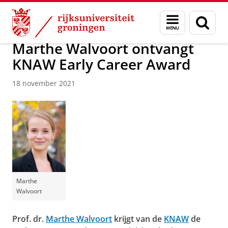
Skip
Skip
Onderzoek
Stratingh Institute for Chemistry
Menu
Zoek
to
to
en
Content
Navigation
zoeken
Marthe Walvoort ontvangt
KNAW Early Career Award
18 november 2021
Marthe
Walvoort
Prof. dr.
Marthe Walvoort
krijgt van de
KNAW
de