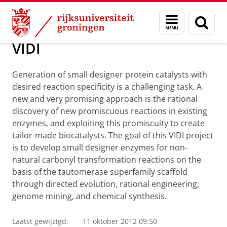
Skip
Skip
Over ons
Onderzoek
Menu
Zoek
to
to
en
Content
Navigation
zoeken
VIDI
Generation of small designer protein catalysts with
desired reaction specificity is a challenging task. A
new and very promising approach is the rational
discovery of new promiscuous reactions in existing
enzymes, and exploiting this promiscuity to create
tailor-made biocatalysts. The goal of this VIDI project
is to develop small designer enzymes for non-
natural carbonyl transformation reactions on the
basis of the tautomerase superfamily scaffold
through directed evolution, rational engineering,
genome mining, and chemical synthesis.
Laatst gewijzigd:
11 oktober 2012 09:50