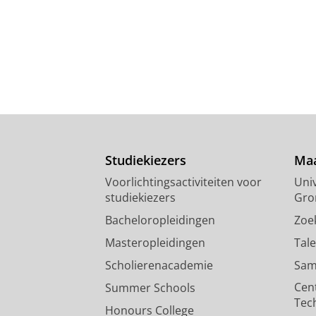
Studiekiezers
Maa
Voorlichtingsactiviteiten voor
Univ
studiekiezers
Gro
Bacheloropleidingen
Zoe
Masteropleidingen
Tal
Scholierenacademie
Sam
Cen
Summer Schools
Tec
Honours College