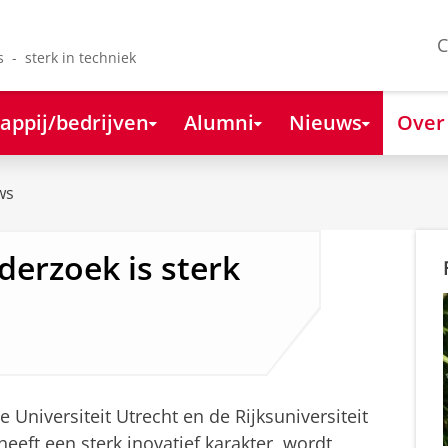
C
s - sterk in techniek
appij/bedrijven
Alumni
Nieuws
Over
ws
erzoek is sterk
Universiteit Utrecht en de Rijksuniversiteit
eeft een sterk inovatief karakter, wordt