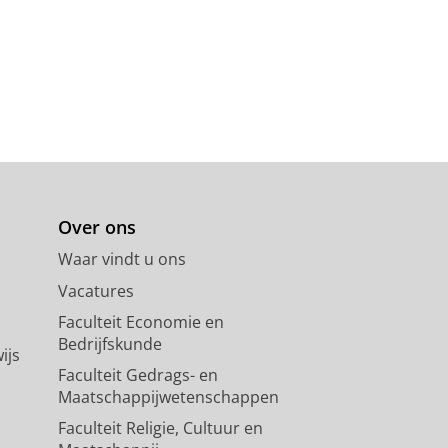
Over ons
Waar vindt u ons
Vacatures
Faculteit Economie en
Bedrijfskunde
ijs
Faculteit Gedrags- en
Maatschappijwetenschappen
Faculteit Religie, Cultuur en