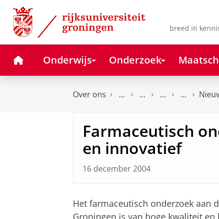
Skip
Skip
to
to
Content
Navigation
breed in kenni
Home
Onderwijs
Onderzoek
Maatsch
Over ons
Nieu
Farmaceutisch ond
en innovatief
16 december 2004
Het farmaceutisch onderzoek aan de 
Groningen is van hoge kwaliteit en h