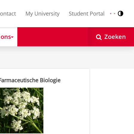
ontact
My University
Student Portal
Contr
Nederlands
English
 ons
Zoeken
Farmaceutische Biologie