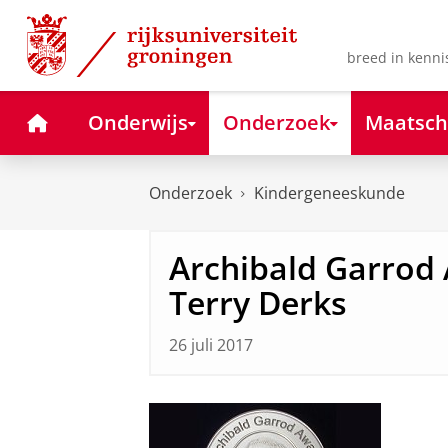
Skip
Skip
to
to
Content
Navigation
breed in kenni
Home
Onderwijs
Onderzoek
Maatsch
Onderzoek
Kindergeneeskunde
Archibald Garrod
Terry Derks
26 juli 2017