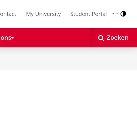
ontact
My University
Student Portal
Contr
Nederlands
English
 ons
Zoeken