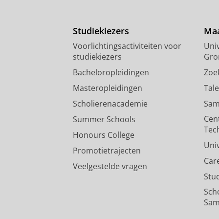
Studiekiezers
Maa
Voorlichtingsactiviteiten voor
Univ
studiekiezers
Gro
Bacheloropleidingen
Zoe
Masteropleidingen
Tal
Scholierenacademie
Sam
Cen
Summer Schools
Tec
Honours College
Uni
Promotietrajecten
Car
Veelgestelde vragen
Stu
Sch
Sam