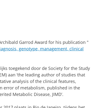
chibald Garrod Award for his publication "
diagnosis, genotype, management, clinical
lijks toegekend door de
Society for the Study
IEM)
aan ‘the leading author of studies that
tive analysis of the clinical features,
 error of metabolism, published in the
erited Metabolic Disease, JIMD’.
r 2017 plaats in Rio de Janeiro, tijdens het