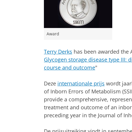
Award
Terry Derks
has been awarded the Ar
Glycogen storage disease type III: 
course and outcome
"
Deze
internationale prijs
wordt jaar
of Inborn Errors of Metabolism (SS
provide a comprehensive, representa
treatment and outcome of an inborn
preceding year in the Journal of Inh
De prijsuitreiking vindt in septembe