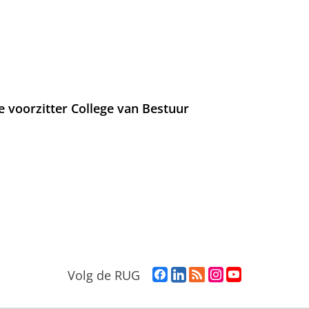
e voorzitter College van Bestuur
F
L
R
I
Y
Volg de RUG
a
i
S
n
o
c
n
S
s
u