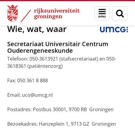
Skip
Skip
Onderzoek
Ouderengeneeskunde
Menu
Zoek
to
to
en
Content
Navigation
zoeken
Wie, wat, waar
Secretariaat Universitair Centrum
Ouderengeneeskunde
Telefoon: 050-3613921 (stafsecretariaat) en 050-
3618361 (patiëntenzorg)
Fax: 050 361 8 888
Email: uco@umcg.nl
Postadres: Postbus 30001, 9700 RB Groningen
Bezoekadres: Hanzeplein 1, 9713 GZ Groningen