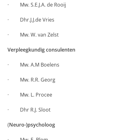
· Mw. S.E.J.A. de Rooij
· Dhr.J.J.de Vries
· Mw. W. van Zelst
Verpleegkundig consulenten
· Mw. A.M Boelens
· Mw. R.R. Georg
· Mw. L. Procee
· Dhr R.J. Sloot
(
Neuro-)psycholoog
· Mw. E. Blom