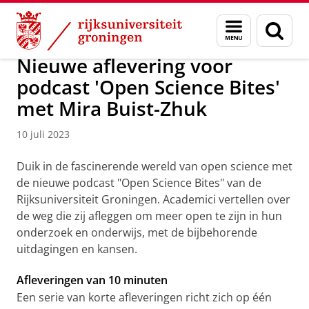
Skip
Skip
Onderzoek
Open Science
Menu
Zoek
to
to
en
Content
Navigation
zoeken
Nieuwe aflevering voor
podcast 'Open Science Bites'
met Mira Buist-Zhuk
10 juli 2023
Duik in de fascinerende wereld van open science met
de nieuwe podcast "Open Science Bites" van de
Rijksuniversiteit Groningen. Academici vertellen over
de weg die zij afleggen om meer open te zijn in hun
onderzoek en onderwijs, met de bijbehorende
uitdagingen en kansen.
Afleveringen van 10 minuten
Een serie van korte afleveringen richt zich op één