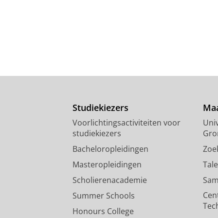
Studiekiezers
Maa
Voorlichtingsactiviteiten voor
Univ
studiekiezers
Gro
Bacheloropleidingen
Zoe
Masteropleidingen
Tal
Scholierenacademie
Sam
Cen
Summer Schools
Tec
Honours College