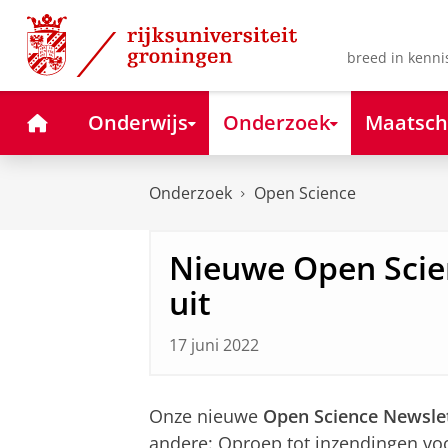
Skip
Skip
to
to
Content
Navigation
breed in kenni
Home
Onderwijs
Onderzoek
Maatsch
Onderzoek
Open Science
Nieuwe Open Scien
uit
17 juni 2022
Onze nieuwe
Open Science Newsle
andere: Oproep tot inzendingen vo