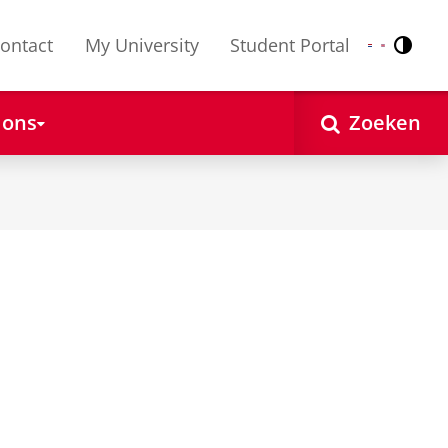
ontact
My University
Student Portal
Contr
Nederlands
English
 ons
Zoeken