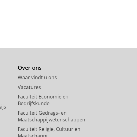
Over ons
Waar vindt u ons
Vacatures
Faculteit Economie en
Bedrijfskunde
ijs
Faculteit Gedrags- en
Maatschappijwetenschappen
Faculteit Religie, Cultuur en
Maatschappij