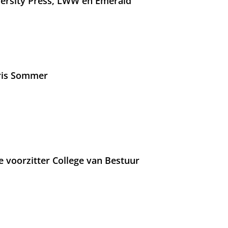
versity Press, LWW en Emerald
Iris Sommer
e voorzitter College van Bestuur