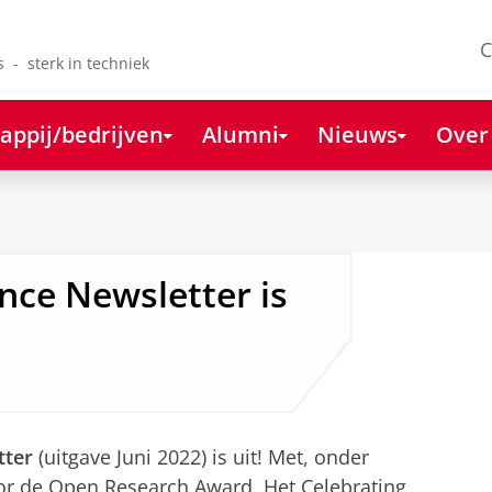
C
s - sterk in techniek
appij/bedrijven
Alumni
Nieuws
Over
ce Newsletter is
tter
(uitgave Juni 2022) is uit! Met, onder
or de Open Research Award, Het Celebrating