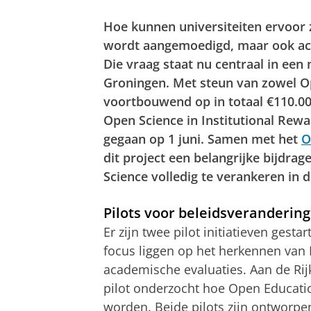
Hoe kunnen universiteiten ervoor 
wordt aangemoedigd, maar ook act
Die vraag staat nu centraal in een 
Groningen. Met steun van zowel O
voortbouwend op in totaal €110.000
Open Science in Institutional Rew
gegaan op 1 juni. Samen met het
O
dit project een belangrijke bijdrag
Science volledig te verankeren in 
Pilots voor beleidsverandering
Er zijn twee pilot initiatieven gesta
focus liggen op het herkennen van F
academische evaluaties. Aan de Rij
pilot onderzocht hoe Open Educati
worden. Beide pilots zijn ontworpen