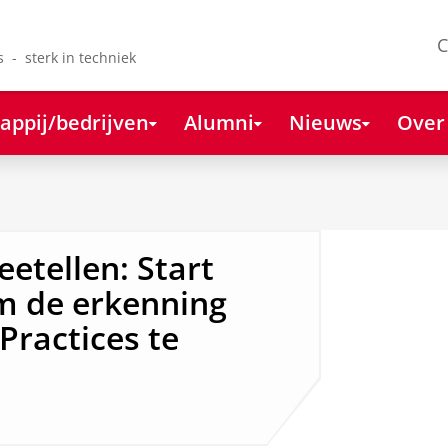
C
s - sterk in techniek
appij/bedrijven
Alumni
Nieuws
Over
etellen: Start
m de erkenning
Practices te