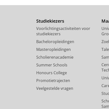
Studiekiezers
Maa
Voorlichtingsactiviteiten voor
Univ
studiekiezers
Gro
Bacheloropleidingen
Zoe
Masteropleidingen
Tal
Scholierenacademie
Sam
Cen
Summer Schools
Tec
Honours College
Uni
Promotietrajecten
Car
Veelgestelde vragen
Stu
Sch
Sam