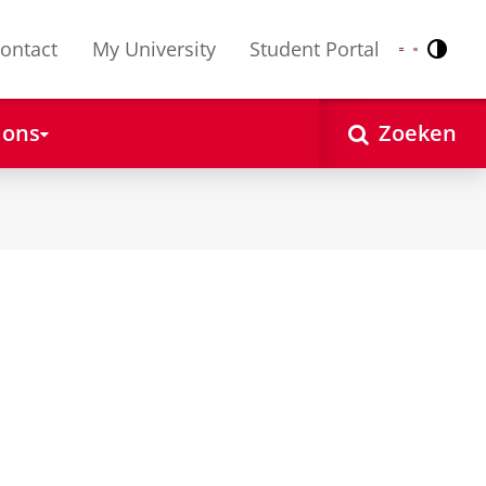
ontact
My University
Student Portal
Contr
Nederlands
English
 ons
Zoeken