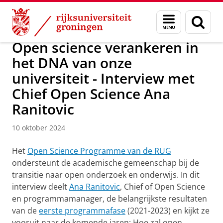
Skip
Skip
Onderzoek
Open Science
Menu
Zoek
to
to
en
Content
Navigation
zoeken
Open science verankeren in
het DNA van onze
universiteit - Interview met
Chief Open Science Ana
Ranitovic
10 oktober 2024
Het
Open Science Programme van de RUG
ondersteunt de academische gemeenschap bij de
transitie naar open onderzoek en onderwijs. In dit
interview deelt
Ana Ranitovic
, Chief of Open Science
en programmamanager, de belangrijkste resultaten
van de
eerste programmafase
(2021-2023) en kijkt ze
vooruit naar de komende jaren: Hoe zal open