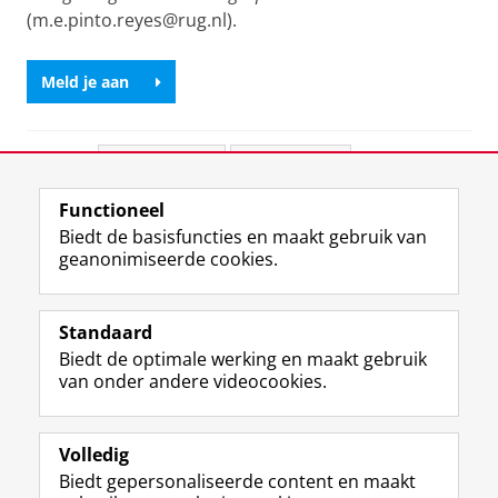
(m.e.pinto.reyes@rug.nl).
Meld je aan
Deel dit
Facebook
LinkedIn
Functioneel
View this page in:
English
Biedt de basisfuncties en maakt gebruik van
geanonimiseerde cookies.
F
L
R
I
Y
Volg de RUG
a
i
S
n
o
Standaard
c
n
S
s
u
Biedt de optimale werking en maakt gebruik
e
k
-
t
T
Studiekiezers
van onder andere videocookies.
b
e
f
a
u
Maatschappij/bedrijven
o
d
e
g
b
o
I
e
r
e
Alumni
k
n
d
a
-
Volledig
p
-
R
m
k
Biedt gepersonaliseerde content en maakt
Over ons
a
p
i
-
a