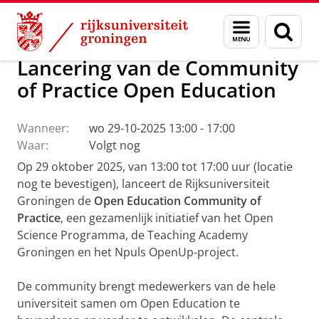
Skip
Skip
Onderzoek
Open Science
Menu
Zoek
to
to
en
Content
Navigation
zoeken
Lancering van de Community
of Practice Open Education
Wanneer:
wo 29-10-2025 13:00 - 17:00
Waar:
Volgt nog
Op 29 oktober 2025, van 13:00 tot 17:00 uur (locatie
nog te bevestigen), lanceert de Rijksuniversiteit
Groningen de
Open Education Community of
Practice
, een gezamenlijk initiatief van het Open
Science Programma, de Teaching Academy
Groningen en het Npuls OpenUp-project.
De community brengt medewerkers van de hele
universiteit samen om Open Education te