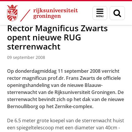
Skip
Skip
Onderzoek
Kapteyn Instituut
Agenda en Nieuws
Menu
Zoek
to
to
en
Content
Navigation
zoeken
Rector Magnificus Zwarts
opent nieuwe RUG
sterrenwacht
09 september 2008
Op donderdagmiddag 11 september 2008 verricht
rector magnificus prof.dr. Frans Zwarts de officiele
openingshandeling van de nieuwe Blaauw-
sterrenwacht van de Rijksuniversiteit Groningen. De
sterrenwacht bevindt zich op het dak van de nieuwe
Bernoulliborg op het Zernike-complex.
De 6.5 meter grote koepel van de sterrenwacht huist
een spiegeltelescoop met een diameter van 40cm -