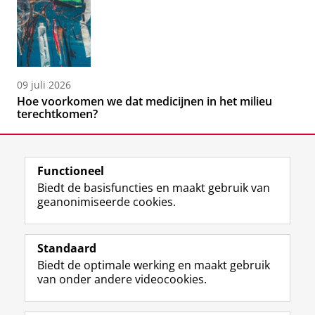
09 juli 2026
Hoe voorkomen we dat medicijnen in het milieu
terechtkomen?
Functioneel
Biedt de basisfuncties en maakt gebruik van
geanonimiseerde cookies.
F
L
R
I
Y
Volg de RUG
a
i
S
n
o
Standaard
c
n
S
s
u
Biedt de optimale werking en maakt gebruik
e
k
-
t
T
Studiekiezers
van onder andere videocookies.
b
e
f
a
u
Maatschappij/bedrijven
o
d
e
g
b
o
I
e
r
e