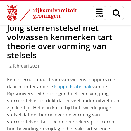
Skip
Skip
Onderzoek
Kapteyn Instituut
Agenda en Nieuws
Menu
Zoek
to
to
en
Content
Navigation
zoeken
Jong sterrenstelsel met
volwassen kenmerken tart
theorie over vorming van
stelsels
12 februari 2021
Een internationaal team van wetenschappers met
daarin onder andere
Filippo Fraternali
van de
Rijksuniversiteit Groningen heeft een ver, jong
sterrenstelsel ontdekt dat er veel ouder uitziet dan
zijn leeftijd. Het is in korte tijd het tweede jonge
stelsel dat de theorie over de vorming van
sterrenstelsels tart. De onderzoekers publiceren
hun bevindingen vrijdag in het vakblad Science.