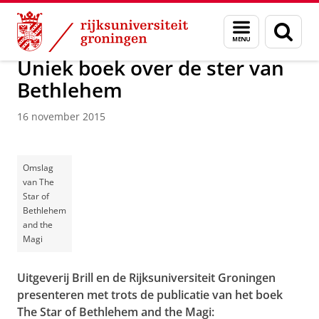
Skip
Skip
Onderzoek
Kapteyn Instituut
Agenda en Nieuws
Menu
Zoek
to
to
en
Content
Navigation
zoeken
Uniek boek over de ster van
Bethlehem
16 november 2015
Omslag
van The
Star of
Bethlehem
and the
Magi
Uitgeverij Brill en de Rijksuniversiteit Groningen
presenteren met trots de publicatie van het boek
The Star of Bethlehem and the Magi: