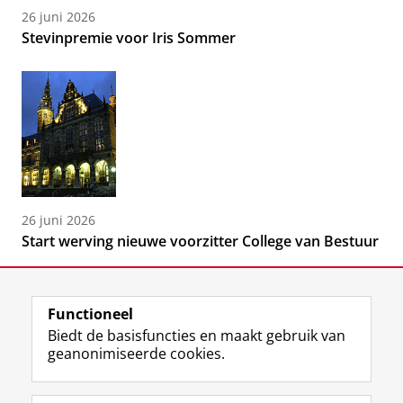
26 juni 2026
Stevinpremie voor Iris Sommer
26 juni 2026
Start werving nieuwe voorzitter College van Bestuur
Functioneel
Biedt de basisfuncties en maakt gebruik van
geanonimiseerde cookies.
F
L
R
I
Y
Volg de RUG
a
i
S
n
o