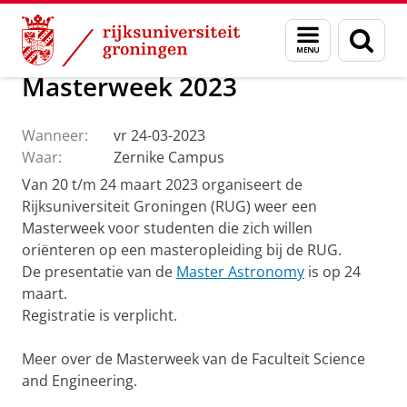
Skip
Skip
Onderzoek
Kapteyn Instituut
Agenda en Nieuws
Menu
Zoek
to
to
en
Content
Navigation
zoeken
Masterweek 2023
Wanneer:
vr 24-03-2023
Waar:
Zernike Campus
Van 20 t/m 24 maart 2023 organiseert de
Rijksuniversiteit Groningen (RUG) weer een
Masterweek voor studenten die zich willen
oriënteren op een masteropleiding bij de RUG.
De presentatie van de
Master Astronomy
is op 24
maart.
Registratie is verplicht.
Meer over de Masterweek van de Faculteit Science
and Engineering.