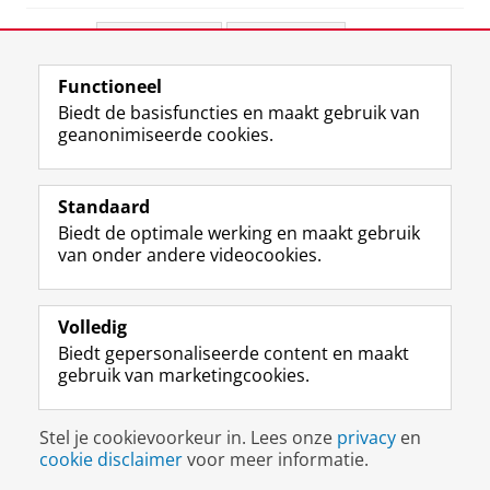
Deel dit
Facebook
LinkedIn
Functioneel
View this page in:
English
Biedt de basisfuncties en maakt gebruik van
geanonimiseerde cookies.
F
L
R
I
Y
Volg de RUG
a
i
S
n
o
Standaard
c
n
S
s
u
Biedt de optimale werking en maakt gebruik
e
k
-
t
T
Studiekiezers
van onder andere videocookies.
b
e
f
a
u
Maatschappij/bedrijven
o
d
e
g
b
o
I
e
r
e
Alumni
k
n
d
a
-
Volledig
p
-
R
m
k
Biedt gepersonaliseerde content en maakt
Over ons
a
p
i
-
a
gebruik van marketingcookies.
g
a
j
a
n
i
g
k
c
a
Disclaimer & Copyright
Privacy
Cookies
n
i
s
c
a
Stel je cookievoorkeur in. Lees onze
privacy
en
Inloggen
a
n
u
o
l
cookie disclaimer
voor meer informatie.
R
a
n
u
R