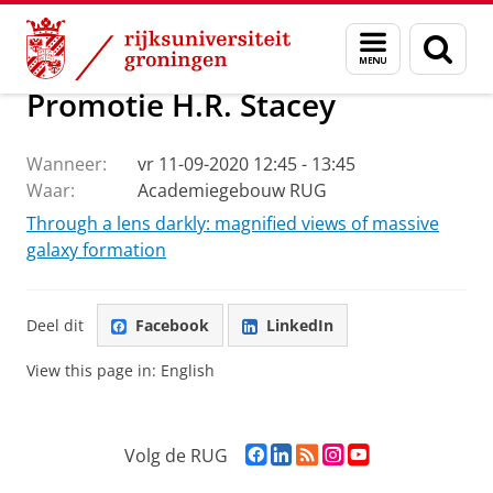
Skip
Skip
Onderzoek
Kapteyn Instituut
Agenda en Nieuws
Menu
Zoek
to
to
en
Content
Navigation
zoeken
Promotie H.R. Stacey
Wanneer:
vr 11-09-2020 12:45 - 13:45
Waar:
Academiegebouw RUG
Through a lens darkly: magnified views of massive
galaxy formation
Deel dit
Facebook
LinkedIn
View this page in:
English
F
L
R
I
Y
Volg de RUG
a
i
S
n
o