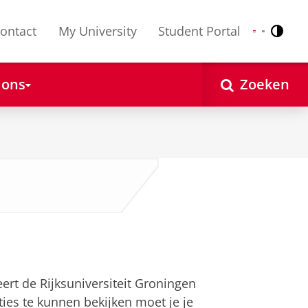
ontact
My University
Student Portal
Contr
Nederlands
English
 ons
Zoeken
eert de Rijksuniversiteit Groningen
ies te kunnen bekijken moet je je