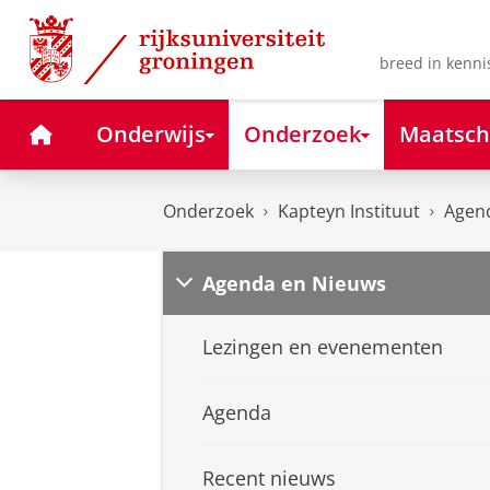
Skip
Skip
to
to
Content
Navigation
breed in kenni
Home
Onderwijs
Onderzoek
Maatsch
Onderzoek
Kapteyn Instituut
Agen
Agenda en Nieuws
Lezingen en evenementen
Agenda
Recent nieuws