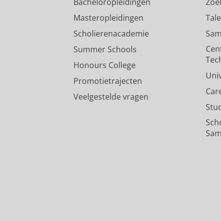
Bacheloropleidingen
Zoe
Masteropleidingen
Tal
Scholierenacademie
Sam
Cen
Summer Schools
Tec
Honours College
Uni
Promotietrajecten
Car
Veelgestelde vragen
Stu
Sch
Sam