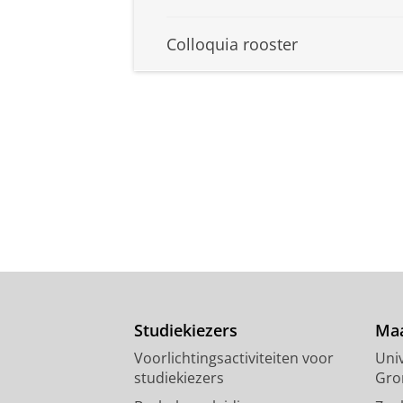
Colloquia rooster
Studiekiezers
Maa
Voorlichtingsactiviteiten voor
Univ
studiekiezers
Gro