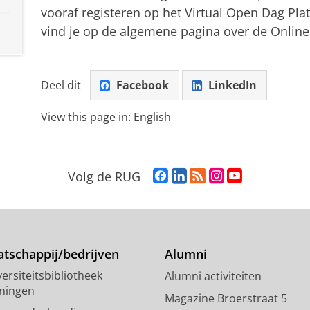
vooraf registeren op het Virtual Open Dag Pla
vind je op de algemene pagina over de Online
Deel dit
Facebook
LinkedIn
View this page in:
English
F
L
R
I
Y
Volg de RUG
a
i
S
n
o
c
n
S
s
u
e
k
-
t
T
b
e
f
a
u
o
d
e
g
b
tschappij/bedrijven
Alumni
o
I
e
r
e
ersiteitsbibliotheek
Alumni activiteiten
k
n
d
a
-
ningen
p
-
R
m
k
Magazine Broerstraat 5