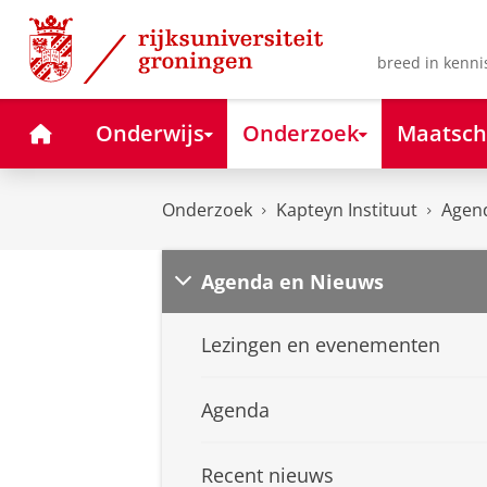
Skip
Skip
to
to
Content
Navigation
breed in kenni
Home
Onderwijs
Onderzoek
Maatsch
Onderzoek
Kapteyn Instituut
Agen
Agenda en Nieuws
Lezingen en evenementen
Agenda
Recent nieuws