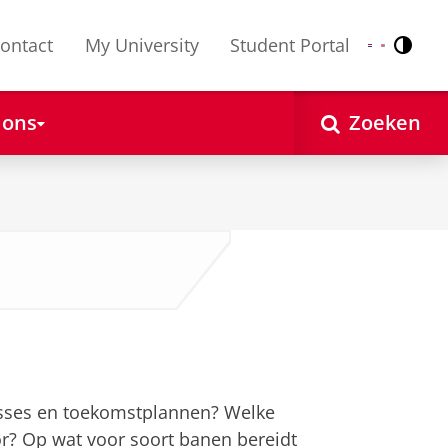
ontact
My University
Student Portal
Contr
Nederlands
English
 ons
Zoeken
resses en toekomstplannen? Welke
or? Op wat voor soort banen bereidt