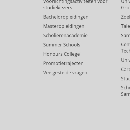
Voorlichtingsactiviteiten voor
Univ
studiekiezers
Gro
Bacheloropleidingen
Zoe
Masteropleidingen
Tal
Scholierenacademie
Sam
Cen
Summer Schools
Tec
Honours College
Uni
Promotietrajecten
Car
Veelgestelde vragen
Stu
Sch
Sam