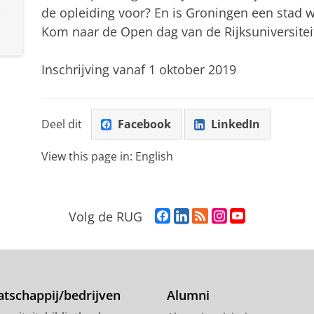
de opleiding voor? En is Groningen een stad w
Kom naar de Open dag van de Rijksuniversiteit
Inschrijving vanaf 1 oktober 2019
Deel dit
Facebook
LinkedIn
View this page in:
English
F
L
R
I
Y
Volg de RUG
a
i
S
n
o
c
n
S
s
u
e
k
-
t
T
b
e
f
a
u
o
d
e
g
b
tschappij/bedrijven
Alumni
o
I
e
r
e