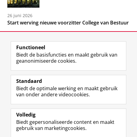
26 juni 2026
Start werving nieuwe voorzitter College van Bestuur
Functioneel
Biedt de basisfuncties en maakt gebruik van
geanonimiseerde cookies.
F
L
R
I
Y
Volg de RUG
a
i
S
n
o
Standaard
c
n
S
s
u
Biedt de optimale werking en maakt gebruik
e
k
-
t
T
Studiekiezers
van onder andere videocookies.
b
e
f
a
u
Maatschappij/bedrijven
o
d
e
g
b
o
I
e
r
e
Alumni
k
n
d
a
-
Volledig
p
-
R
m
k
Biedt gepersonaliseerde content en maakt
Over ons
a
p
i
-
a
gebruik van marketingcookies.
g
a
j
a
n