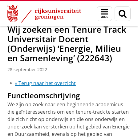
Skip
Skip
Onderzoek
IREES
News
Menu
Zoek
to
to
en
Content
Navigation
zoeken
Wij zoeken een Tenure Track
Universitair Docent
(Onderwijs) ‘Energie, Milieu
en Samenleving’ (222643)
28 september 2022
« Terug naar het overzicht
Functieomschrijving
We zijn op zoek naar een beginnende academicus
die geïnteresseerd is om een ​​tenure-track te starten
die zich richt op onderwijs en die ons onderwijs en
onderzoek kan versterken op het gebied van Energie
en Duurzaamheid, evenals op het gebied van