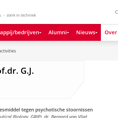
C
s - sterk in techniek
appij/bedrijven
Alumni
Nieuws
Over
ctivities
.dr. G.J.
middel tegen psychotische stoornissen
tical Biology, GRIP), dr. Bernard van Vliet