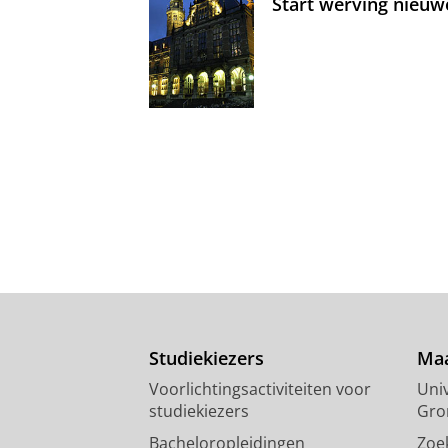
Start werving nieuw
Studiekiezers
Maa
Voorlichtingsactiviteiten voor
Univ
studiekiezers
Gro
Bacheloropleidingen
Zoe