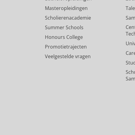
Masteropleidingen
Tal
Scholierenacademie
Sam
Cen
Summer Schools
Tec
Honours College
Uni
Promotietrajecten
Car
Veelgestelde vragen
Stu
Sch
Sam