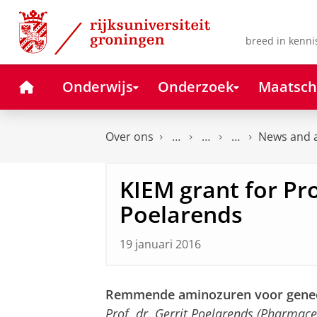
Skip
Skip
to
to
Content
Navigation
breed in kenni
Home
Onderwijs
Onderzoek
Maatsch
Over ons
News and a
KIEM grant for Prof
Poelarends
19 januari 2016
Remmende aminozuren voor genees
Prof. dr. Gerrit Poelarends (Pharmaceu