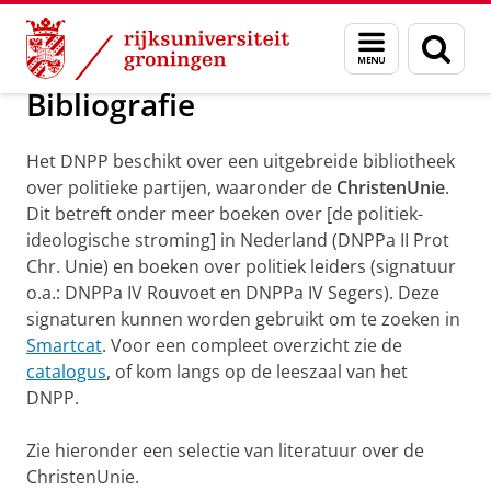
Skip
Skip
Onderzoek
Bronnen
Menu
Zoek
to
to
en
Content
Navigation
zoeken
Bibliografie
Het DNPP beschikt over een uitgebreide bibliotheek
over politieke partijen, waaronder de
ChristenUnie
.
Dit betreft onder meer boeken over [de politiek-
ideologische stroming] in Nederland (DNPPa II Prot
Chr. Unie) en boeken over politiek leiders (signatuur
o.a.: DNPPa IV Rouvoet en DNPPa IV Segers). Deze
signaturen kunnen worden gebruikt om te zoeken in
Smartcat
. Voor een compleet overzicht zie de
catalogus
, of kom langs op de leeszaal van het
DNPP.
Zie hieronder een selectie van literatuur over de
ChristenUnie.