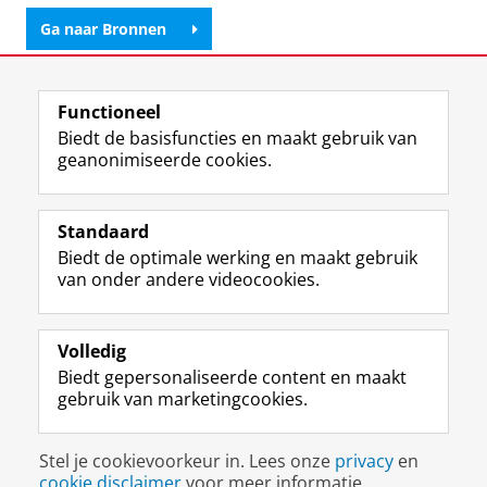
Ga naar Bronnen
Laatst gewijzigd:
03 augustus 2026 11:25
Functioneel
Biedt de basisfuncties en maakt gebruik van
geanonimiseerde cookies.
F
L
R
I
Y
Volg de RUG
a
i
S
n
o
Standaard
c
n
S
s
u
Biedt de optimale werking en maakt gebruik
e
k
-
t
T
Studiekiezers
van onder andere videocookies.
b
e
f
a
u
Maatschappij/bedrijven
o
d
e
g
b
o
I
e
r
e
Alumni
k
n
d
a
-
Volledig
p
-
R
m
k
Biedt gepersonaliseerde content en maakt
Over ons
a
p
i
-
a
gebruik van marketingcookies.
g
a
j
a
n
i
g
k
c
a
Disclaimer & Copyright
Privacy
Cookies
n
i
s
c
a
Stel je cookievoorkeur in. Lees onze
privacy
en
Inloggen
a
n
u
o
l
cookie disclaimer
voor meer informatie.