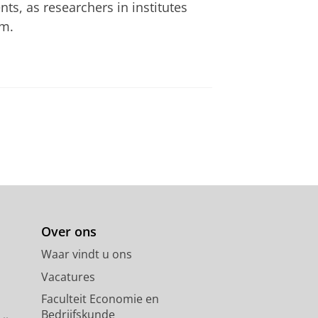
s, as researchers in institutes
em.
Over ons
Waar vindt u ons
Vacatures
Faculteit Economie en
Bedrijfskunde