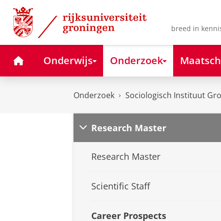
Skip
Skip
to
to
Content
Navigation
breed in kenni
Home
Onderwijs
Onderzoek
Maatsch
Onderzoek
Sociologisch Instituut Gr
Research Master
Research Master
Scientific Staff
Career Prospects