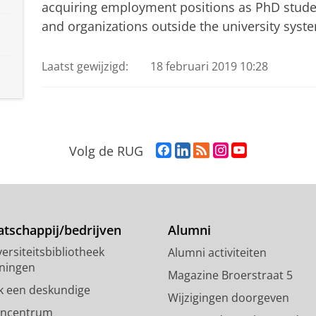
acquiring employment positions as PhD student
and organizations outside the university syst
Laatst gewijzigd:
18 februari 2019 10:28
F
L
R
I
Y
Volg de RUG
a
i
S
n
o
c
n
S
s
u
e
k
-
t
T
b
e
f
a
u
o
d
e
g
b
tschappij/bedrijven
Alumni
o
I
e
r
e
ersiteitsbibliotheek
Alumni activiteiten
k
n
d
a
-
ningen
p
-
R
m
k
Magazine Broerstraat 5
a
p
i
-
a
k een deskundige
Wijzigingen doorgeven
g
a
j
a
n
encentrum