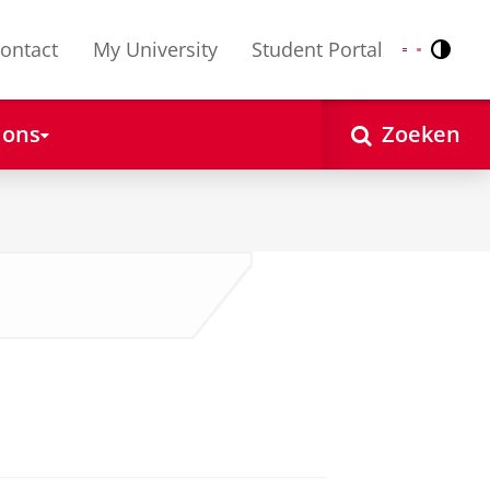
ontact
My University
Student Portal
Contr
Nederlands
English
 ons
Zoeken