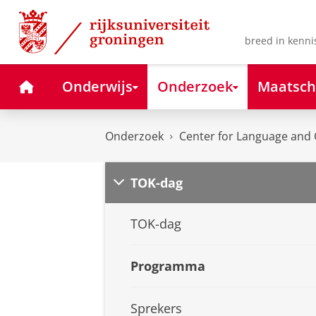
Skip
Skip
to
to
Content
Navigation
breed in kenni
Home
Onderwijs
Onderzoek
Maatsch
Onderzoek
Center for Language and 
TOK-dag
TOK-dag
Programma
Sprekers