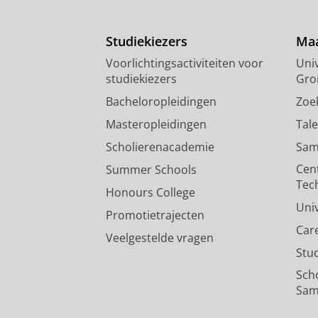
Studiekiezers
Maa
Voorlichtingsactiviteiten voor
Univ
studiekiezers
Gro
Bacheloropleidingen
Zoe
Masteropleidingen
Tal
Scholierenacademie
Sam
Cen
Summer Schools
Tec
Honours College
Uni
Promotietrajecten
Car
Veelgestelde vragen
Stu
Sch
Sam