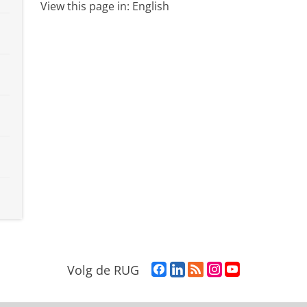
View this page in:
English
F
L
R
I
Y
Volg de RUG
a
i
S
n
o
c
n
S
s
u