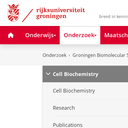
Skip
Skip
to
to
Content
Navigation
breed in kenni
Home
Onderwijs
Onderzoek
Maatsch
Onderzoek
Groningen Biomolecular S
Cell Biochemistry
Cell Biochemistry
Research
Publications