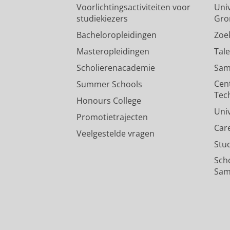
Voorlichtingsactiviteiten voor
Univ
studiekiezers
Gro
Bacheloropleidingen
Zoe
Masteropleidingen
Tal
Scholierenacademie
Sam
Cen
Summer Schools
Tec
Honours College
Uni
Promotietrajecten
Car
Veelgestelde vragen
Stu
Sch
Sam