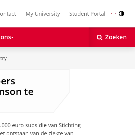
ontact
My University
Student Portal
Contr
Nederlands
English
 ons
Zoeken
try
ers
nson te
0.000 euro subsidie van Stichting
t ontstaan van de ziekte van