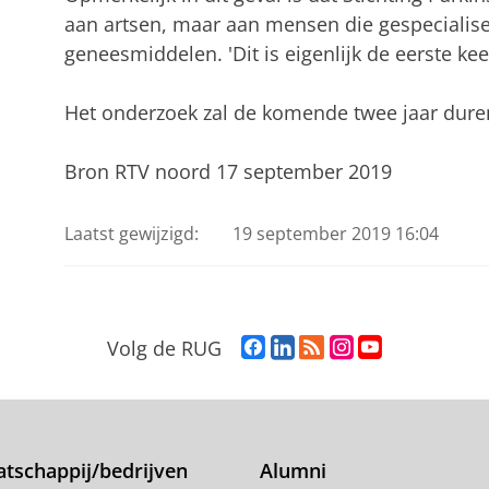
aan artsen, maar aan mensen die gespecialisee
geneesmiddelen. 'Dit is eigenlijk de eerste keer
Het onderzoek zal de komende twee jaar dure
Bron RTV noord 17 september 2019
Laatst gewijzigd:
19 september 2019 16:04
F
L
R
I
Y
Volg de RUG
a
i
S
n
o
c
n
S
s
u
e
k
-
t
T
b
e
f
a
u
o
d
e
g
b
tschappij/bedrijven
Alumni