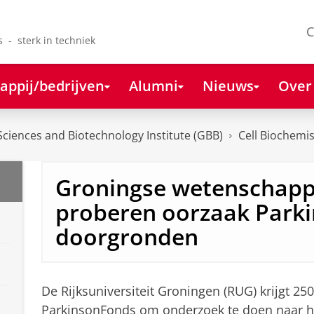
C
s - sterk in techniek
appij/bedrijven
Alumni
Nieuws
Over
ciences and Biotechnology Institute (GBB)
Cell Biochemis
Groningse wetenschapp
proberen oorzaak Parki
doorgronden
De Rijksuniversiteit Groningen (RUG) krijgt 25
ParkinsonFonds om onderzoek te doen naar he