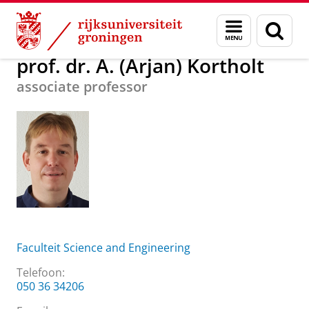
Skip
Skip
Over ons
prof. dr. A. (Arjan) Kortholt
Menu
Zoek
to
to
en
Content
Navigation
zoeken
prof. dr. A. (Arjan) Kortholt
associate professor
Faculteit Science and Engineering
Telefoon:
050 36 34206