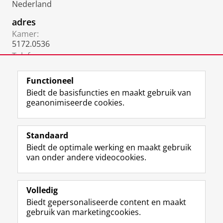
Nederland
adres
Kamer:
5172.0536
Telefoon:
050 36 34206
Functioneel
Biedt de basisfuncties en maakt gebruik van
geanonimiseerde cookies.
F
L
R
I
Y
Volg de RUG
a
i
S
n
o
Standaard
c
n
S
s
u
Biedt de optimale werking en maakt gebruik
e
k
-
t
T
Studiekiezers
van onder andere videocookies.
b
e
f
a
u
Maatschappij/bedrijven
o
d
e
g
b
o
I
e
r
e
Alumni
k
n
d
a
-
Volledig
p
-
R
m
k
Biedt gepersonaliseerde content en maakt
Over ons
a
p
i
-
a
gebruik van marketingcookies.
g
a
j
a
n