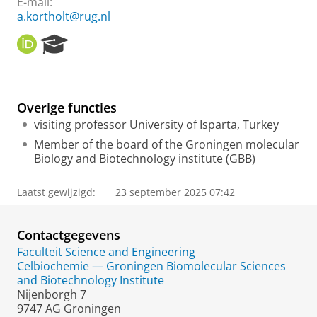
E-mail:
a.kortholt@rug.nl
O
R
R
e
C
s
I
e
D
a
Overige functies
r
visiting professor University of Isparta, Turkey
c
h
Member of the board of the Groningen molecular
P
Biology and Biotechnology institute (GBB)
o
r
Laatst gewijzigd:
23 september 2025 07:42
t
a
l
Contactgegevens
Faculteit Science and Engineering
Celbiochemie — Groningen Biomolecular Sciences
and Biotechnology Institute
Nijenborgh 7
9747 AG Groningen