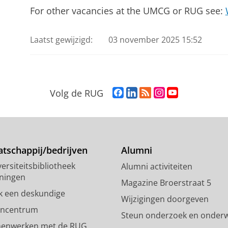
For other vacancies at the UMCG or RUG see:
Laatst gewijzigd:
03 november 2025 15:52
F
L
R
I
Y
Volg de RUG
a
i
S
n
o
c
n
S
s
u
e
k
-
t
T
b
e
f
a
u
o
d
e
g
b
tschappij/bedrijven
Alumni
o
I
e
r
e
ersiteitsbibliotheek
Alumni activiteiten
k
n
d
a
-
ningen
p
-
R
m
k
Magazine Broerstraat 5
a
p
i
-
a
k een deskundige
Wijzigingen doorgeven
g
a
j
a
n
encentrum
Steun onderzoek en onderw
i
g
k
c
a
enwerken met de RUG
n
i
s
c
a