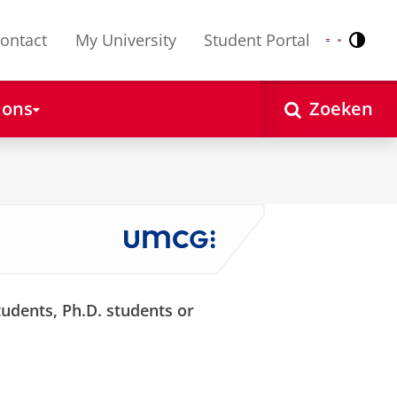
ontact
My University
Student Portal
Contr
Nederlands
English
 ons
Zoeken
udents, Ph.D. students or