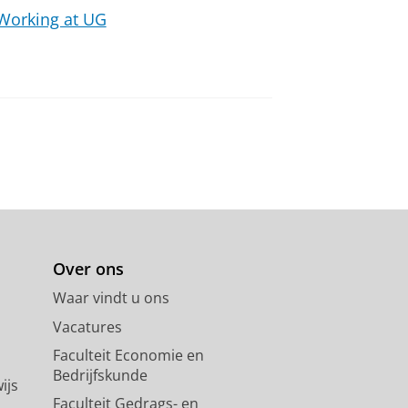
Working at UG
Over ons
Waar vindt u ons
Vacatures
Faculteit Economie en
Bedrijfskunde
ijs
Faculteit Gedrags- en