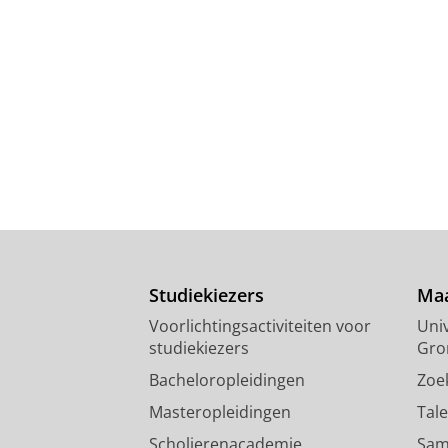
Studiekiezers
Maa
Voorlichtingsactiviteiten voor
Univ
studiekiezers
Gro
Bacheloropleidingen
Zoe
Masteropleidingen
Tal
Scholierenacademie
Sam