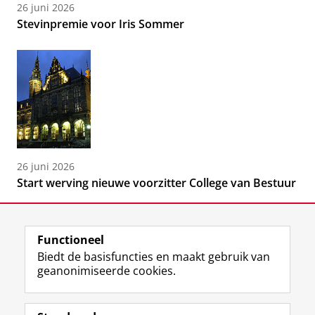
26 juni 2026
Stevinpremie voor Iris Sommer
26 juni 2026
Start werving nieuwe voorzitter College van Bestuur
Functioneel
Biedt de basisfuncties en maakt gebruik van
geanonimiseerde cookies.
F
L
R
I
Y
Volg de RUG
a
i
S
n
o