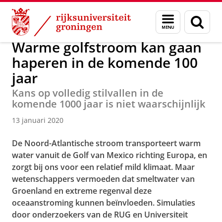
Skip
Skip
Bernoulli Institute for Mathematics, Computer Science and 
Menu
Zoek
to
to
en
Content
Navigation
zoeken
Warme golfstroom kan gaan
haperen in de komende 100
jaar
Kans op volledig stilvallen in de
komende 1000 jaar is niet waarschijnlijk
13 januari 2020
De Noord-Atlantische stroom transporteert warm
water vanuit de Golf van Mexico richting Europa, en
zorgt bij ons voor een relatief mild klimaat. Maar
wetenschappers vermoeden dat smeltwater van
Groenland en extreme regenval deze
oceaanstroming kunnen beïnvloeden. Simulaties
door onderzoekers van de RUG en Universiteit