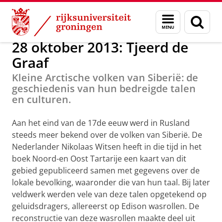
Skip
Skip
Onderzoek
Activiteiten overzicht
Menu
Zoek
to
to
en
Content
Navigation
zoeken
28 oktober 2013: Tjeerd de
Graaf
Kleine Arctische volken van Siberië: de
geschiedenis van hun bedreigde talen
en culturen.
Aan het eind van de 17de eeuw werd in Rusland
steeds meer bekend over de volken van Siberië. De
Nederlander Nikolaas Witsen heeft in die tijd in het
boek Noord-en Oost Tartarije een kaart van dit
gebied gepubliceerd samen met gegevens over de
lokale bevolking, waaronder die van hun taal. Bij later
veldwerk werden vele van deze talen opgetekend op
geluidsdragers, allereerst op Edison wasrollen. De
reconstructie van deze wasrollen maakte deel uit