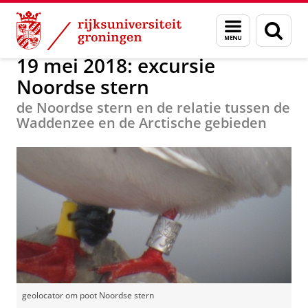
Skip
Skip
Onderzoek
Activiteiten overzicht
Menu
Zoek
to
to
en
Content
Navigation
zoeken
19 mei 2018: excursie
Noordse stern
de Noordse stern en de relatie tussen de
Waddenzee en de Arctische gebieden
geolocator om poot Noordse stern