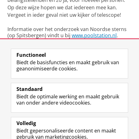
Op deze wijze hopen we dat iedereen mee kan.
Vergeet in ieder geval niet uw kijker of telescope!
Informatie over het onderzoek van Noordse sterns
(op Spitsbergen) vindt u bij
www.poolstation.nl
.
Laatst gewijzigd:
14 februari 2019 17:17
Functioneel
Biedt de basisfuncties en maakt gebruik van
geanonimiseerde cookies.
F
L
R
I
Y
Volg de RUG
a
i
S
n
o
Standaard
c
n
S
s
u
Biedt de optimale werking en maakt gebruik
e
k
-
t
T
Studiekiezers
van onder andere videocookies.
b
e
f
a
u
Maatschappij/bedrijven
o
d
e
g
b
o
I
e
r
e
Alumni
k
n
d
a
-
Volledig
p
-
R
m
k
Biedt gepersonaliseerde content en maakt
Over ons
a
p
i
-
a
gebruik van marketingcookies.