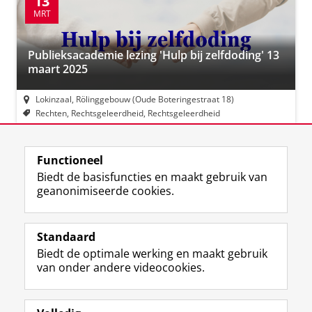
13
MRT
Publieksacademie lezing 'Hulp bij zelfdoding' 13
maart 2025
Lokinzaal, Rölinggebouw (Oude Boteringestraat 18)
Rechten, Rechtsgeleerdheid, Rechtsgeleerdheid
Functioneel
View this page in:
English
Biedt de basisfuncties en maakt gebruik van
geanonimiseerde cookies.
F
L
R
I
Y
Volg de RUG
a
i
S
n
o
Standaard
c
n
S
s
u
Biedt de optimale werking en maakt gebruik
e
k
-
t
T
Studiekiezers
van onder andere videocookies.
b
e
f
a
u
Maatschappij/bedrijven
o
d
e
g
b
o
I
e
r
e
Alumni