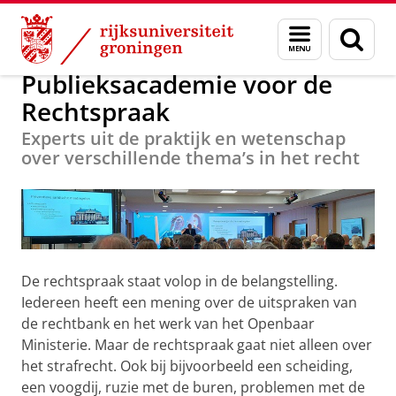
Skip
Skip
Publieksacademie voor de Rechtspraak
Menu
Zoek
to
to
en
Content
Navigation
zoeken
Publieksacademie voor de
Rechtspraak
Experts uit de praktijk en wetenschap
over verschillende thema’s in het recht
De rechtspraak staat volop in de belangstelling.
Iedereen heeft een mening over de uitspraken van
de rechtbank en het werk van het Openbaar
Ministerie. Maar de rechtspraak gaat niet alleen over
het strafrecht. Ook bij bijvoorbeeld een scheiding,
een voogdij, ruzie met de buren, problemen met de