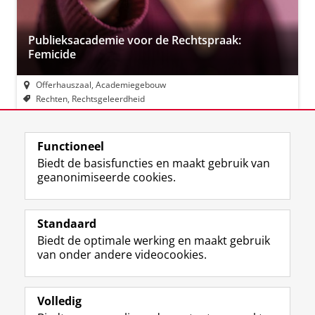
Publieksacademie voor de Rechtspraak:
Femicide
Offerhauszaal, Academiegebouw
Rechten, Rechtsgeleerdheid
Functioneel
View this page in:
English
Biedt de basisfuncties en maakt gebruik van
geanonimiseerde cookies.
F
L
R
I
Y
Volg de RUG
a
i
S
n
o
Standaard
c
n
S
s
u
Biedt de optimale werking en maakt gebruik
e
k
-
t
T
Studiekiezers
van onder andere videocookies.
b
e
f
a
u
Maatschappij/bedrijven
o
d
e
g
b
o
I
e
r
e
Alumni
k
n
d
a
-
Volledig
p
-
R
m
k