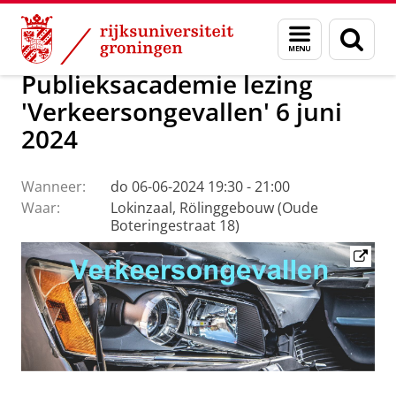
Skip
Skip
Publieksacademie voor de Rechtspraak
Menu
Zoek
to
to
en
Content
Navigation
zoeken
Publieksacademie lezing
'Verkeersongevallen' 6 juni
2024
Wanneer:
do 06-06-2024 19:30 - 21:00
Waar:
Lokinzaal, Rölinggebouw (Oude
Boteringestraat 18)