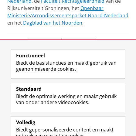
Nederland
, de
Faculteit Rechtsgeleerdheid
van de
Rijksuniversiteit Groningen, het
Openbaar
Ministerie/Arrondissementsparket Noord-Nederland
en het
Dagblad van het Noorden
.
Deel dit
Facebook
LinkedIn
Functioneel
View this page in:
English
Biedt de basisfuncties en maakt gebruik van
geanonimiseerde cookies.
F
L
R
I
Y
Volg de RUG
a
i
S
n
o
Standaard
c
n
S
s
u
Biedt de optimale werking en maakt gebruik
e
k
-
t
T
Studiekiezers
van onder andere videocookies.
b
e
f
a
u
Maatschappij/bedrijven
o
d
e
g
b
o
I
e
r
e
Alumni
k
n
d
a
-
Volledig
p
-
R
m
k
Biedt gepersonaliseerde content en maakt
Over ons
a
p
i
-
a
gebruik van marketingcookies.