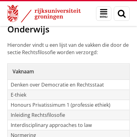
Skip
Skip
Over ons
Rechtsfilosofie
Menu
Zoek
to
to
en
Content
Navigation
zoeken
Onderwijs
Hieronder vindt u een lijst van de vakken die door de
sectie Rechtsfilosofie worden verzorgd:
Vaknaam
Denken over Democratie en Rechtsstaat
E-thiek
Honours Privatissimum 1 (professie ethiek)
Inleiding Rechtsfilosofie
Interdisciplinary approaches to law
Normering