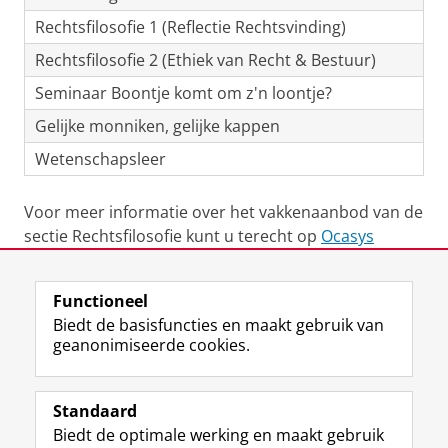
Rechtsfilosofie 1 (Reflectie Rechtsvinding)
Rechtsfilosofie 2 (Ethiek van Recht & Bestuur)
Seminaar Boontje komt om z'n loontje?
Gelijke monniken, gelijke kappen
Wetenschapsleer
Voor meer informatie over het vakkenaanbod van de
sectie Rechtsfilosofie kunt u terecht op
Ocasys
Laatst gewijzigd:
06 april 2023 12:10
Functioneel
Biedt de basisfuncties en maakt gebruik van
geanonimiseerde cookies.
F
L
R
I
Y
Volg de RUG
a
i
S
n
o
Standaard
c
n
S
s
u
Biedt de optimale werking en maakt gebruik
e
k
-
t
T
Studiekiezers