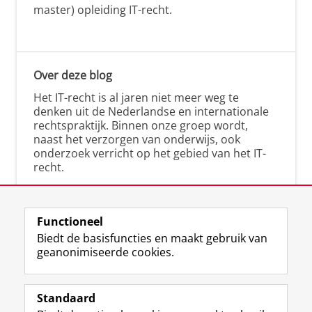
master) opleiding IT-recht.
Over deze blog
Het IT-recht is al jaren niet meer weg te
denken uit de Nederlandse en internationale
rechtspraktijk. Binnen onze groep wordt,
naast het verzorgen van onderwijs, ook
onderzoek verricht op het gebied van het IT-
recht.
Functioneel
Biedt de basisfuncties en maakt gebruik van
geanonimiseerde cookies.
F
L
R
I
Y
Volg de RUG
a
i
S
n
o
Standaard
c
n
S
s
u