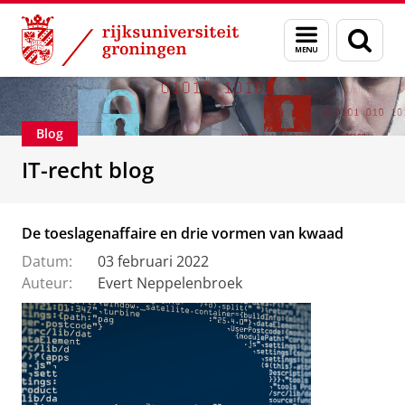
Skip
Skip
Over ons
IT-Recht
Menu
Zoek
to
to
en
Content
Navigation
zoeken
Blog
IT-recht blog
De toeslagenaffaire en drie vormen van kwaad
Datum:
03 februari 2022
Auteur:
Evert Neppelenbroek