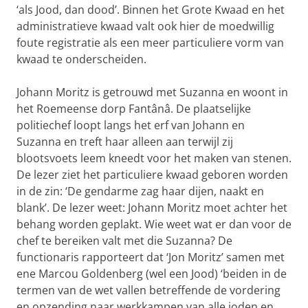
‘als Jood, dan dood’. Binnen het Grote Kwaad en het
administratieve kwaad valt ook hier de moedwillig
foute registratie als een meer particuliere vorm van
kwaad te onderscheiden.
Johann Moritz is getrouwd met Suzanna en woont in
het Roemeense dorp Fantânâ. De plaatselijke
politiechef loopt langs het erf van Johann en
Suzanna en treft haar alleen aan terwijl zij
blootsvoets leem kneedt voor het maken van stenen.
De lezer ziet het particuliere kwaad geboren worden
in de zin: ‘De gendarme zag haar dijen, naakt en
blank’. De lezer weet: Johann Moritz moet achter het
behang worden geplakt. Wie weet wat er dan voor de
chef te bereiken valt met die Suzanna? De
functionaris rapporteert dat ‘Jon Moritz’ samen met
ene Marcou Goldenberg (wel een Jood) ‘beiden in de
termen van de wet vallen betreffende de vordering
en opzending naar werkkampen van alle joden en