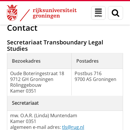
Skip
Skip
Over ons
Transboundary Legal Studies
Menu
Zoek
to
to
en
Content
Navigation
zoeken
Contact
Secretariaat Transboundary Legal
Studies
Bezoekadres
Postadres
Oude Boteringestraat 18
Postbus 716
9712 GH Groningen
9700 AS Groningen
Rölinggebouw
Kamer 0351
Secretariaat
mw. O.A.R. (Linda) Muntendam
Kamer 0351
algemeen e-mail adres:
tls@rug.nl