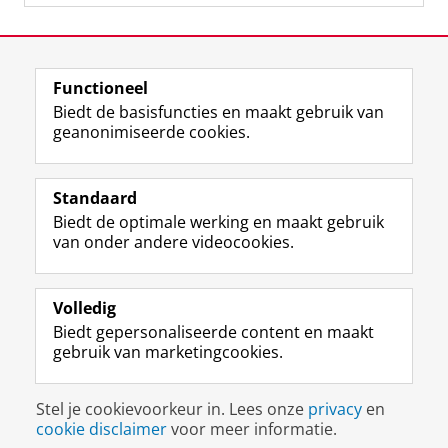
Laatst gewijzigd:
28 september 2023 09:27
Functioneel
View this page in:
English
Biedt de basisfuncties en maakt gebruik van
geanonimiseerde cookies.
F
L
R
I
Y
Volg de RUG
a
i
S
n
o
Standaard
c
n
S
s
u
Biedt de optimale werking en maakt gebruik
e
k
-
t
T
Studiekiezers
van onder andere videocookies.
b
e
f
a
u
Maatschappij/bedrijven
o
d
e
g
b
o
I
e
r
e
Alumni
k
n
d
a
-
Volledig
p
-
R
m
k
Biedt gepersonaliseerde content en maakt
Over ons
a
p
i
-
a
gebruik van marketingcookies.
g
a
j
a
n
i
g
k
c
a
Disclaimer & Copyright
Privacy
Cookies
n
i
s
c
a
Stel je cookievoorkeur in. Lees onze
privacy
en
Inloggen
a
n
u
o
l
cookie disclaimer
voor meer informatie.
R
a
n
u
R