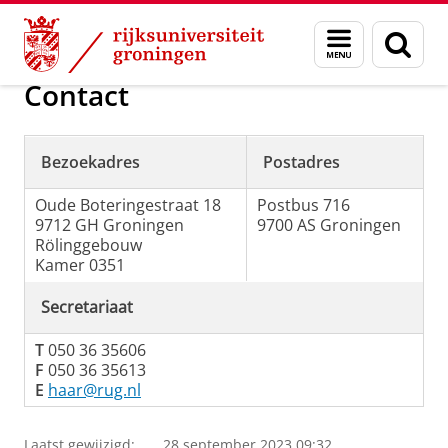
Skip
Skip
Over ons
Bedrijfsrecht
Menu
Zoek
to
to
en
Content
Navigation
zoeken
Contact
Bezoekadres
Postadres
Oude Boteringestraat 18
Postbus 716
9712 GH Groningen
9700 AS Groningen
Rölinggebouw
Kamer 0351
Secretariaat
T
050 36 35606
F
050 36 35613
E
haar@rug.nl
Laatst gewijzigd:
28 september 2023 09:32