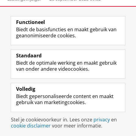
Functioneel
F
L
R
I
Y
Volg de RUG
Biedt de basisfuncties en maakt gebruik van
a
i
S
n
o
geanonimiseerde cookies.
c
n
S
s
u
e
k
-
t
T
Studiekiezers
b
e
f
a
u
Standaard
Maatschappij/bedrijven
o
d
e
g
b
Biedt de optimale werking en maakt gebruik
o
I
e
r
e
Alumni
van onder andere videocookies.
k
n
d
a
-
p
-
R
m
k
Over ons
a
p
i
-
a
g
a
j
a
n
Volledig
i
g
k
c
a
Biedt gepersonaliseerde content en maakt
Disclaimer & Copyright
Privacy
Cookies
n
i
s
c
a
gebruik van marketingcookies.
Inloggen
a
n
u
o
l
R
a
n
u
R
i
R
i
n
i
Stel je cookievoorkeur in. Lees onze
privacy
en
j
i
v
t
j
cookie disclaimer
voor meer informatie.
k
j
e
R
k