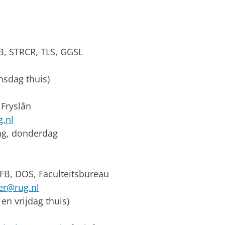
B, STRCR, TLS, GGSL
sdag thuis)
Fryslân
.nl
ag, donderdag
 FB, DOS, Faculteitsbureau
r@rug.nl
n vrijdag thuis)