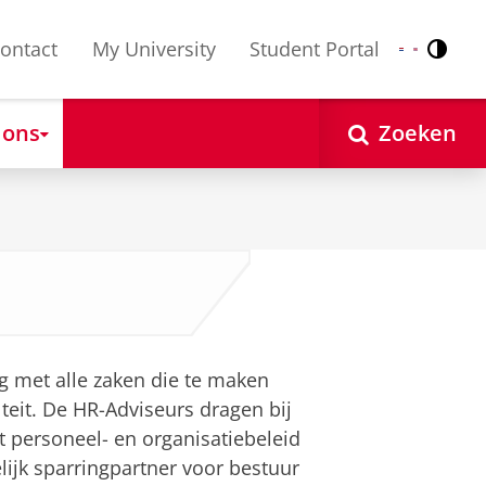
ontact
My University
Student Portal
Contr
Nederlands
English
 ons
Zoeken
 met alle zaken die te maken
teit. De HR-Adviseurs dragen bij
 personeel- en organisatiebeleid
elijk sparringpartner voor bestuur