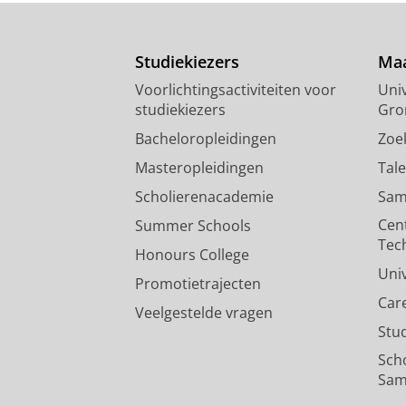
Studiekiezers
Maa
Voorlichtingsactiviteiten voor
Univ
studiekiezers
Gro
Bacheloropleidingen
Zoe
Masteropleidingen
Tal
Scholierenacademie
Sam
Cen
Summer Schools
Tec
Honours College
Uni
Promotietrajecten
Car
Veelgestelde vragen
Stu
Sch
Sam