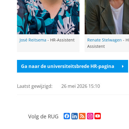
José Reitsema
- HR-Assistent
Renate Stelwagen
- H
Assistent
Ga naar de universiteitsbrede HR-pagina
Laatst gewijzigd:
26 mei 2026 15:10
F
L
R
I
Y
Volg de RUG
a
i
S
n
o
c
n
S
s
u