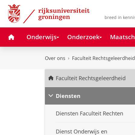
Skip
Skip
to
to
Content
Navigation
breed in kenni
Home
Onderwijs
Onderzoek
Maatsch
Over ons
Faculteit Rechtsgeleerdheid
Faculteit Rechtsgeleerdheid
Diensten
Diensten Faculteit Rechten
Dienst Onderwijs en