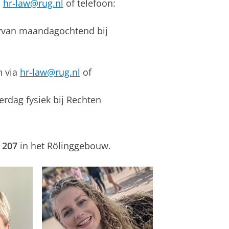
a
hr-law@rug.nl
of telefoon:
rvan maandagochtend bij
n via
hr-law@rug.nl
of
dag fysiek bij Rechten
r
207
in het Rölinggebouw.