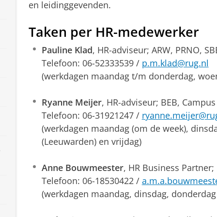
en leidinggevenden.
Taken per HR-medewerker
Pauline Klad
, HR-adviseur; ARW, PRNO, SB
Telefoon: 06-52333539 /
p.m.klad@rug.nl
(werkdagen maandag t/m donderdag, woen
Ryanne Meijer
, HR-adviseur; BEB, Campus 
Telefoon: 06-31921247 /
ryanne.meijer@rug
(werkdagen maandag (om de week), dinsd
(Leeuwarden) en vrijdag)
e
Anne Bouwmeester
, HR Business Partner;
Telefoon: 06-18530422 /
a.m.a.bouwmeeste
(werkdagen maandag, dinsdag, donderdag e