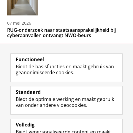
07 mei 2026
RUG-onderzoek naar staatsaansprakelijkheid bij
cyberaanvallen ontvangt NWO-beurs
Functioneel
Biedt de basisfuncties en maakt gebruik van
geanonimiseerde cookies.
F
L
R
I
Y
Volg de RUG
a
i
S
n
o
Standaard
c
n
S
s
u
Biedt de optimale werking en maakt gebruik
e
k
-
t
T
Studiekiezers
van onder andere videocookies.
b
e
f
a
u
Maatschappij/bedrijven
o
d
e
g
b
o
I
e
r
e
Alumni
k
n
d
a
-
Volledig
p
-
R
m
k
Biedt gepersonaliseerde content en maakt