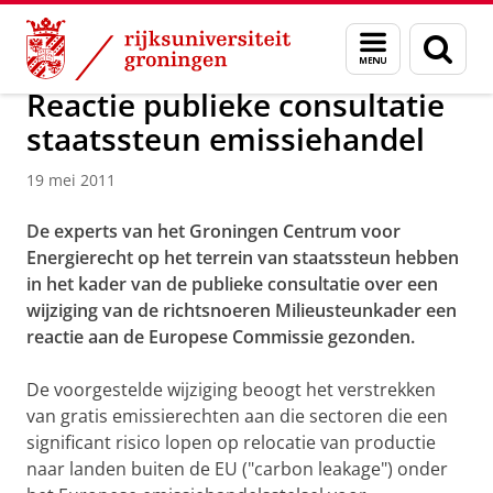
Skip
Skip
Over ons
Organisatie
Menu
Zoek
to
to
en
Content
Navigation
zoeken
Reactie publieke consultatie
staatssteun emissiehandel
19 mei 2011
De experts van het Groningen Centrum voor
Energierecht op het terrein van staatssteun hebben
in het kader van de publieke consultatie over een
wijziging van de richtsnoeren Milieusteunkader een
reactie aan de Europese Commissie gezonden.
De voorgestelde wijziging beoogt het verstrekken
van gratis emissierechten aan die sectoren die een
significant risico lopen op relocatie van productie
naar landen buiten de EU ("carbon leakage") onder