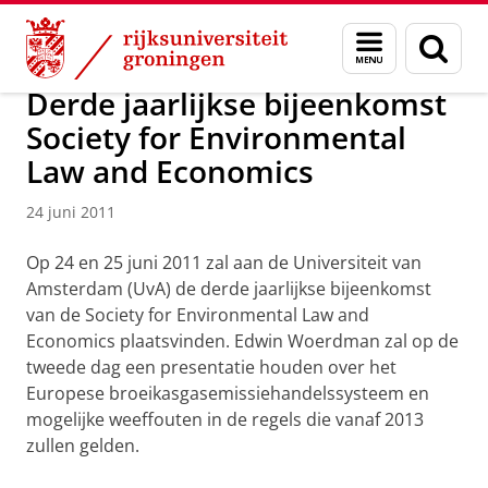
Skip
Skip
Over ons
Organisatie
Menu
Zoek
to
to
en
Content
Navigation
zoeken
Derde jaarlijkse bijeenkomst
Society for Environmental
Law and Economics
24 juni 2011
Op 24 en 25 juni 2011 zal aan de Universiteit van
Amsterdam (UvA) de derde jaarlijkse bijeenkomst
van de Society for Environmental Law and
Economics plaatsvinden. Edwin Woerdman zal op de
tweede dag een presentatie houden over het
Europese broeikasgasemissiehandelssysteem en
mogelijke weeffouten in de regels die vanaf 2013
zullen gelden.