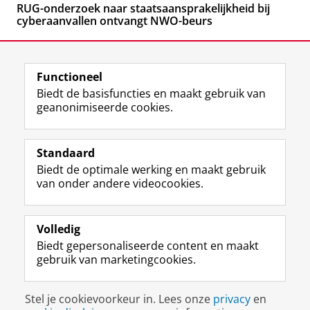
RUG-onderzoek naar staatsaansprakelijkheid bij
cyberaanvallen ontvangt NWO-beurs
Functioneel
Biedt de basisfuncties en maakt gebruik van
geanonimiseerde cookies.
F
L
R
I
Y
Volg de RUG
a
i
S
n
o
Standaard
c
n
S
s
u
Biedt de optimale werking en maakt gebruik
e
k
-
t
T
Studiekiezers
van onder andere videocookies.
b
e
f
a
u
Maatschappij/bedrijven
o
d
e
g
b
o
I
e
r
e
Alumni
k
n
d
a
-
Volledig
p
-
R
m
k
Biedt gepersonaliseerde content en maakt
Over ons
a
p
i
-
a
gebruik van marketingcookies.
g
a
j
a
n
i
g
k
c
a
Disclaimer & Copyright
Privacy
Cookies
n
i
s
c
a
Stel je cookievoorkeur in. Lees onze
privacy
en
Inloggen