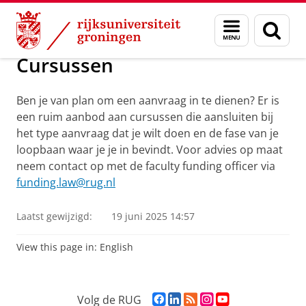
Skip
Skip
Over ons
Externe financiering
Menu
Zoek
to
to
en
Content
Navigation
zoeken
Cursussen
Ben je van plan om een aanvraag in te dienen? Er is
een ruim aanbod aan cursussen die aansluiten bij
het type aanvraag dat je wilt doen en de fase van je
loopbaan waar je je in bevindt. Voor advies op maat
neem contact op met de faculty funding officer via
funding.law@rug.nl
Laatst gewijzigd:
19 juni 2025 14:57
View this page in:
English
F
L
R
I
Y
Volg de RUG