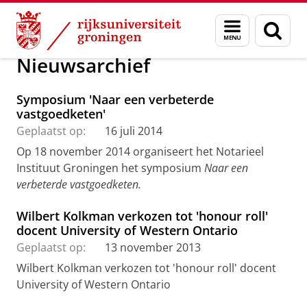
Skip
Skip
Over ons
Nieuws
Menu
Zoek
to
to
en
Content
Navigation
zoeken
Nieuwsarchief
Symposium 'Naar een verbeterde
vastgoedketen'
Geplaatst op:
16 juli 2014
Op 18 november 2014 organiseert het Notarieel
Instituut Groningen het symposium
Naar een
verbeterde vastgoedketen.
Wilbert Kolkman verkozen tot 'honour roll'
docent University of Western Ontario
Geplaatst op:
13 november 2013
Wilbert Kolkman verkozen tot 'honour roll' docent
University of Western Ontario