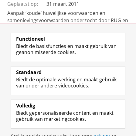
Geplaatst op:
31 maart 2011
Aanpak ‘koude’ huwelijkse voorwaarden en
samenlevingsvoorwaarden onderzocht door RUG en
VU
Functioneel
Biedt de basisfuncties en maakt gebruik van
geanonimiseerde cookies.
F
L
R
I
Y
Volg de RUG
a
i
S
n
o
Standaard
c
n
S
s
u
Biedt de optimale werking en maakt gebruik
e
k
-
t
T
Studiekiezers
van onder andere videocookies.
b
e
f
a
u
Maatschappij/bedrijven
o
d
e
g
b
o
I
e
r
e
Alumni
k
n
d
a
-
Volledig
p
-
R
m
k
Biedt gepersonaliseerde content en maakt
Over ons
a
p
i
-
a
gebruik van marketingcookies.
g
a
j
a
n
i
g
k
c
a
Disclaimer & Copyright
Privacy
Cookies
n
i
s
c
a