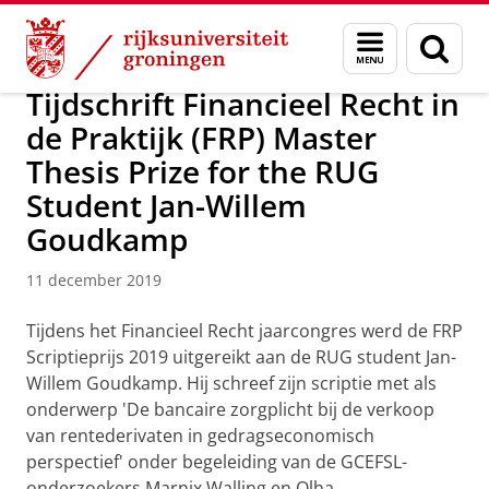
Skip
Skip
Over ons
News
Menu
Zoek
to
to
en
Content
Navigation
zoeken
Tijdschrift Financieel Recht in
de Praktijk (FRP) Master
Thesis Prize for the RUG
Student Jan-Willem
Goudkamp
11 december 2019
Tijdens het Financieel Recht jaarcongres werd de FRP
Scriptieprijs 2019 uitgereikt aan de RUG student Jan-
Willem Goudkamp. Hij schreef zijn scriptie met als
onderwerp 'De bancaire zorgplicht bij de verkoop
van rentederivaten in gedragseconomisch
perspectief' onder begeleiding van de GCEFSL-
onderzoekers Marnix Walling en Olha