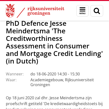
Skip
Skip
Groningen Centre for European Financia
Menu
Zoek
to
to
en
Content
Navigation
zoeken
PhD Defence Jesse
Meindertsma 'The
Creditworthiness
Assessment in Consumer
and Mortgage Credit Lending'
(in Dutch)
Wanneer:
do 18-06-2020 14:30 - 15:30
Waar:
Academiegebouw, Rijksuniversiteit
Groningen
Op 18 juni 2020 zal dhr. Jesse Meindertsma zijn
proefschrift getiteld 'De kredietwaardigheidstoets bij