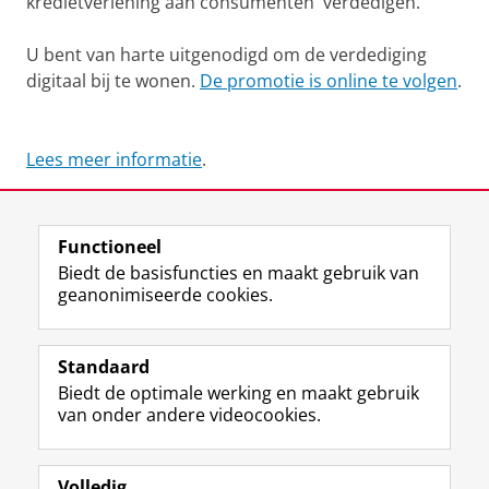
kredietverlening aan consumenten' verdedigen.
U bent van harte uitgenodigd om de verdediging
digitaal bij te wonen.
De promotie is online te volgen
.
Lees meer informatie
.
Deel dit
Facebook
LinkedIn
Functioneel
Biedt de basisfuncties en maakt gebruik van
geanonimiseerde cookies.
F
L
R
I
Y
Volg de RUG
a
i
S
n
o
Standaard
c
n
S
s
u
Biedt de optimale werking en maakt gebruik
e
k
-
t
T
Studiekiezers
van onder andere videocookies.
b
e
f
a
u
Maatschappij/bedrijven
o
d
e
g
b
o
I
e
r
e
Alumni
k
n
d
a
-
Volledig