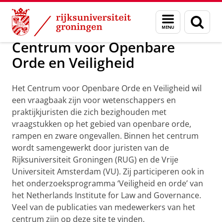
Skip
Skip
Centrum voor Openbare Orde en Veilig
Menu
Zoek
to
to
en
Content
Navigation
zoeken
Centrum voor Openbare
Orde en Veiligheid
Het Centrum voor Openbare Orde en Veiligheid wil
een vraagbaak zijn voor wetenschappers en
praktijkjuristen die zich bezighouden met
vraagstukken op het gebied van openbare orde,
rampen en zware ongevallen. Binnen het centrum
wordt samengewerkt door juristen van de
Rijksuniversiteit Groningen (RUG) en de Vrije
Universiteit Amsterdam (VU). Zij participeren ook in
het onderzoeksprogramma ‘Veiligheid en orde’ van
het Netherlands Institute for Law and Governance.
Veel van de publicaties van medewerkers van het
centrum zijn op deze site te vinden.