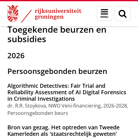
Skip
Skip
Over ons
Toegekende beurzen en subsidies
Menu
Zoek
to
to
en
Content
Navigation
zoeken
Toegekende beurzen en
subsidies
2026
Persoonsgebonden beurzen
Algorithmic Detectives: Fair Trial and
Reliability Assessment of AI Digital Forensics
in Criminal Investigations
dr. R.R. Stoykova, NWO Veni-financiering, 2026-2028,
Persoonsgebonden beurs
Bron van gezag. Het optreden van Tweede
Kamerleden als 'staatsrechtelijk geweten'