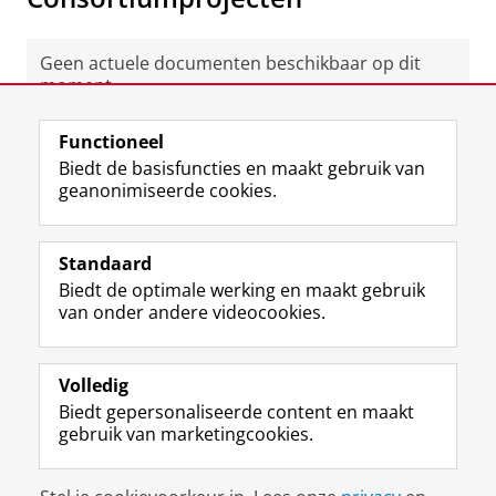
Geen actuele documenten beschikbaar op dit
moment.
Functioneel
View this page in:
English
Biedt de basisfuncties en maakt gebruik van
geanonimiseerde cookies.
F
L
R
I
Y
Volg de RUG
a
i
S
n
o
Standaard
c
n
S
s
u
Biedt de optimale werking en maakt gebruik
e
k
-
t
T
Studiekiezers
van onder andere videocookies.
b
e
f
a
u
Maatschappij/bedrijven
o
d
e
g
b
o
I
e
r
e
Alumni
k
n
d
a
-
Volledig
p
-
R
m
k
Biedt gepersonaliseerde content en maakt
Over ons
a
p
i
-
a
gebruik van marketingcookies.
g
a
j
a
n
i
g
k
c
a
Disclaimer & Copyright
Privacy
Cookies
n
i
s
c
a